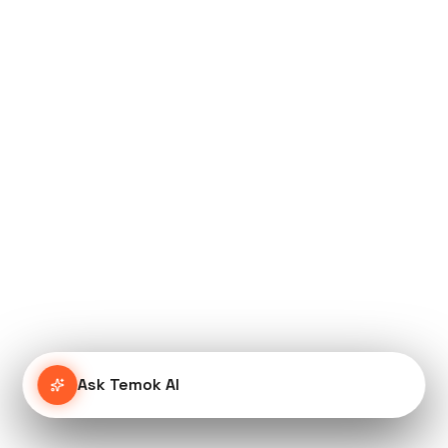
Ask Temok AI