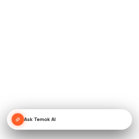
Ask Temok AI