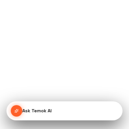
Ask Temok AI