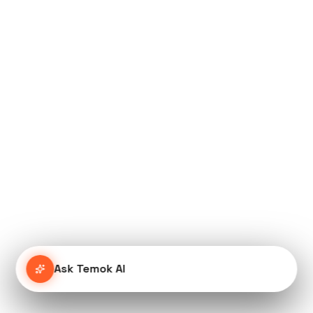
Ask Temok AI