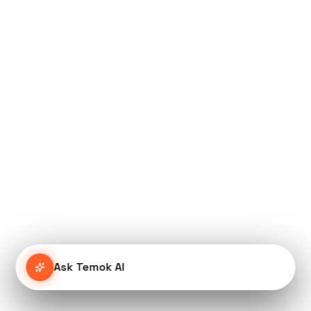
Ask Temok AI