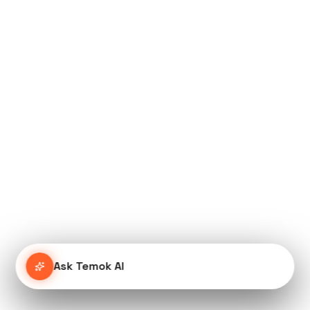
Ask Temok AI