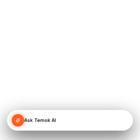
Ask Temok AI