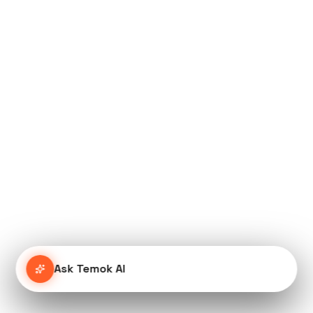
Ask Temok AI