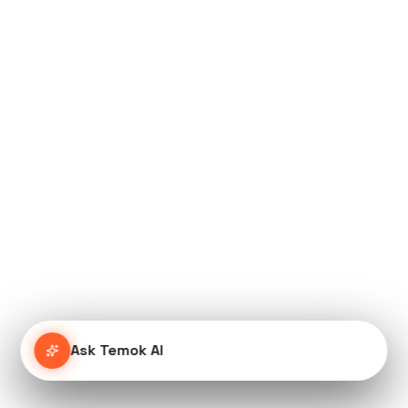
Ask Temok AI