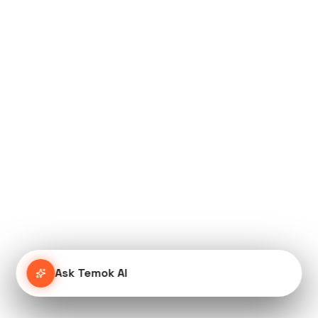
Ask Temok AI