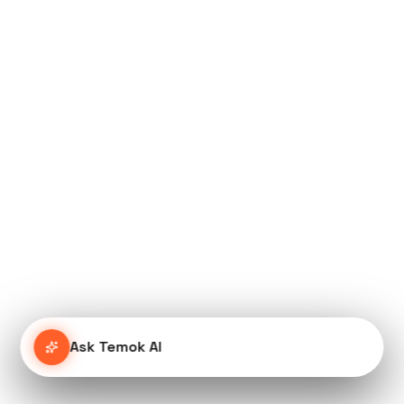
Ask Temok AI