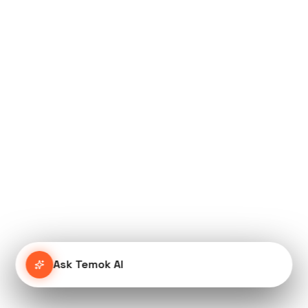
Ask Temok AI