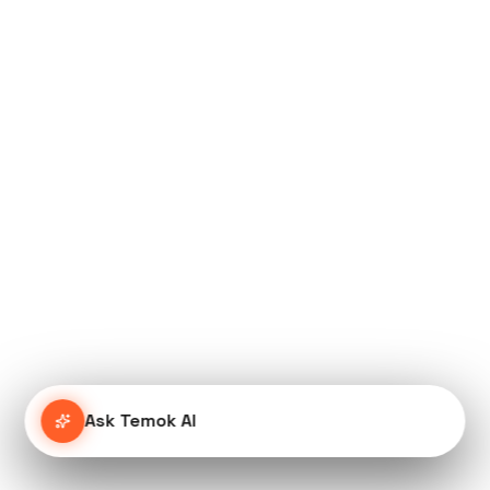
Ask Temok AI