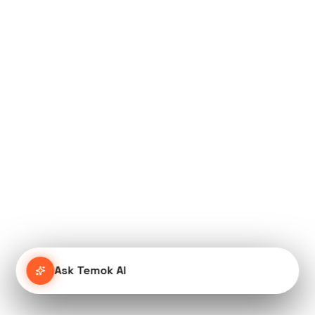
Ask Temok AI