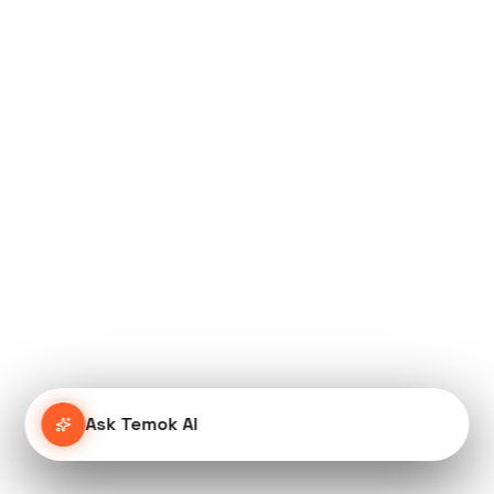
Ask Temok AI