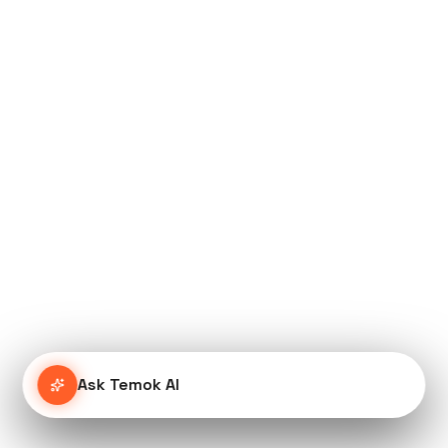
Ask Temok AI