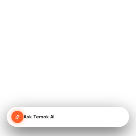
Ask Temok AI