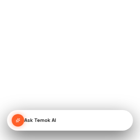
Ask Temok AI