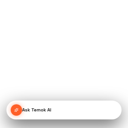
Ask Temok AI