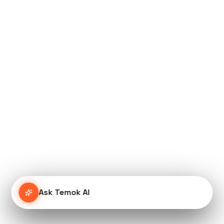
Ask Temok AI