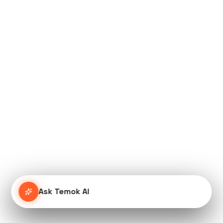
Ask Temok AI