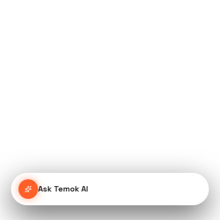
Ask Temok AI