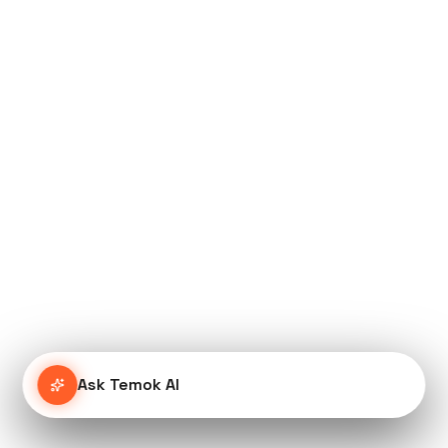
Ask Temok AI