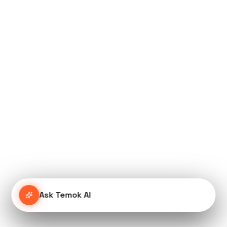
Ask Temok AI