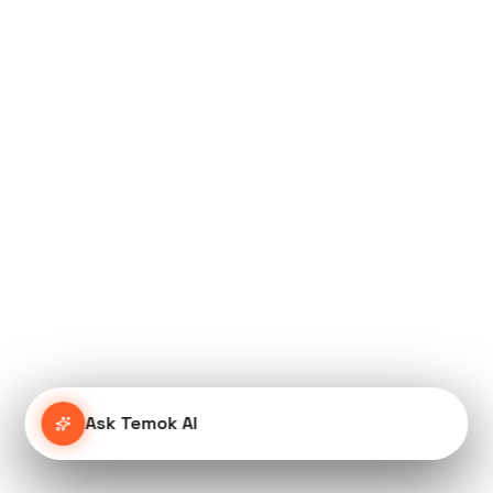
Ask Temok AI