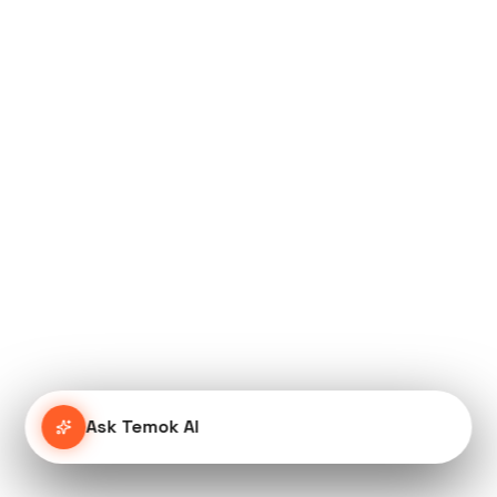
Ask Temok AI