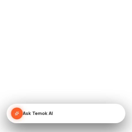
Ask Temok AI