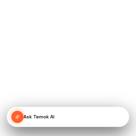
Ask Temok AI