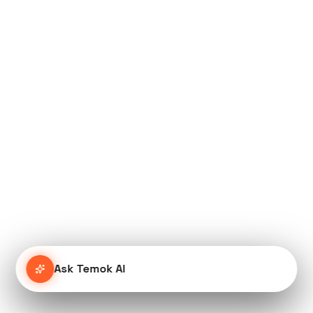
Ask Temok AI