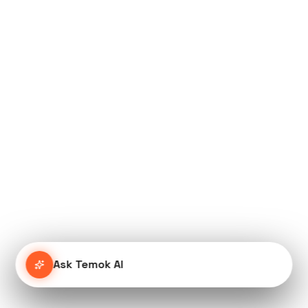
Ask Temok AI