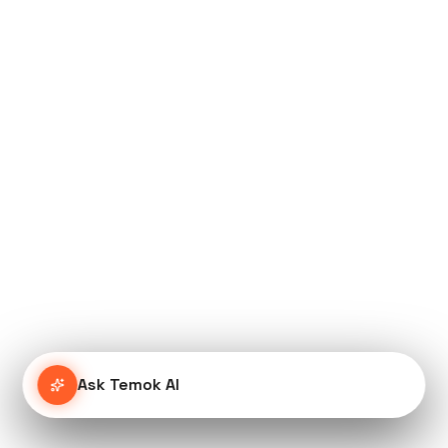
Ask Temok AI