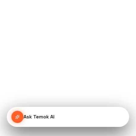
Ask Temok AI