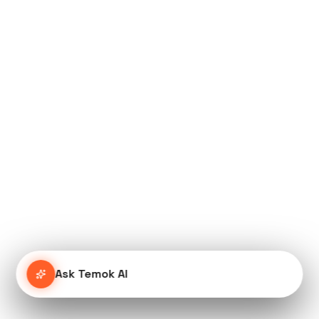
Ask Temok AI