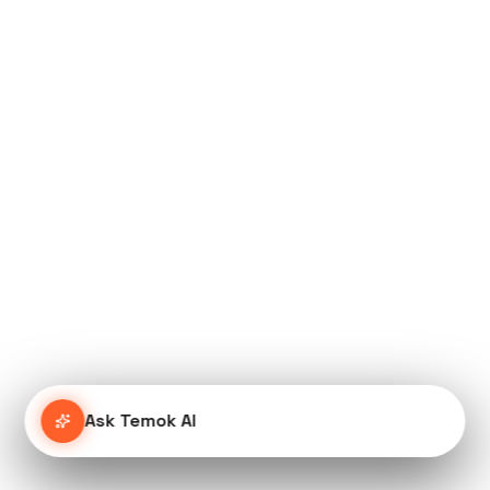
Ask Temok AI