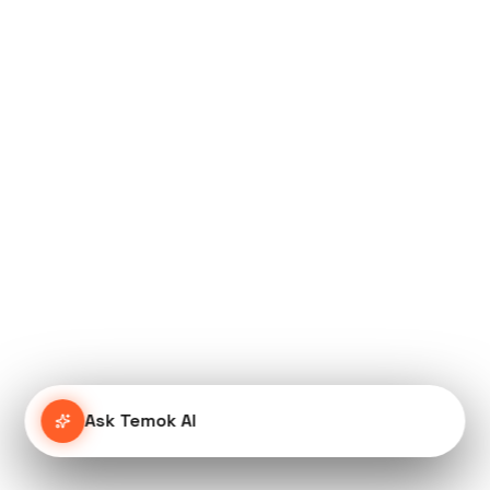
Ask Temok AI