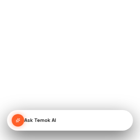
Ask Temok AI